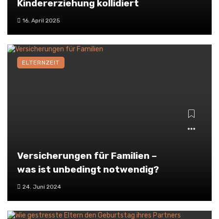
Kindererziehung kollidiert
Der gestörte Mutter
16. April 2025
Tochter Konflikt im
Erwachsenenalter
ELTERNZEIT
Wie oft Baby baden mit 3
Monate? Der entspannte
Leitfaden für Eltern
Versicherungen für Familien –
was ist unbedingt notwendig?
24. Juni 2024