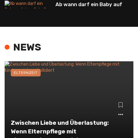
Ab wann darf ein Baby auf
dem Schoß sitzen? Tipps
für Eltern
Warum keine Salami in der
NEWS
Schwangerschaft?
Ab wann RSV Impfung beim
ELTERNZEIT
Baby, Neugeborenen und
Säugling?
Mein Baby erschreckt im
Schlaf und schreit:
Nachtschreck bei
Zwischen Liebe und Überlastung:
Neugeborenen verstehen
Wenn Elternpflege mit